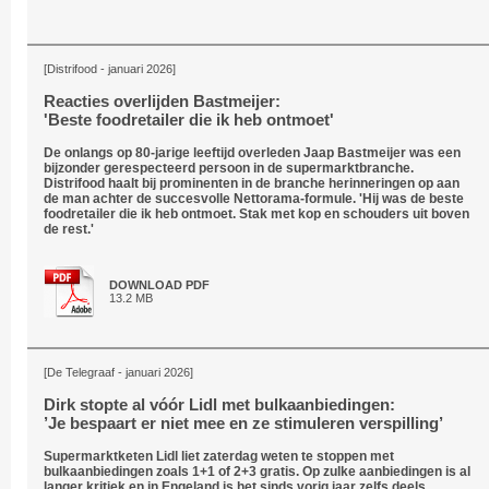
[Distrifood - januari 2026]
Reacties overlijden Bastmeijer:
'Beste foodretailer die ik heb ontmoet'
De onlangs op 80-jarige leeftijd overleden Jaap Bastmeijer was een
bijzonder gerespecteerd persoon in de supermarktbranche.
Distrifood haalt bij prominenten in de branche herinneringen op aan
de man achter de succesvolle Nettorama-formule. 'Hij was de beste
foodretailer die ik heb ontmoet. Stak met kop en schouders uit boven
de rest.'
DOWNLOAD PDF
13.2 MB
[De Telegraaf - januari 2026]
Dirk stopte al vóór Lidl met bulkaanbiedingen:
’Je bespaart er niet mee en ze stimuleren verspilling’
Supermarktketen Lidl liet zaterdag weten te stoppen met
bulkaanbiedingen zoals 1+1 of 2+3 gratis. Op zulke aanbiedingen is al
langer kritiek en in Engeland is het sinds vorig jaar zelfs deels