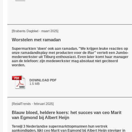
[Brabants Dagblad - maart 2025]
Worstelen met ramadan
Supermarkten 'doen' ook aan ramadan. "We krijgen leuke reacties op
onze ramadandisplay met producten voor de iftar" vertelt een Jumbo-
mederwerkster uit Tilburg enthousiast. Even later komt haar manager
aan de telefoon: zijn medewerkster mag absoluut niet geciteerd
worden.
DOWNLOAD PDF
1.5 MB
[RetailTrends - februari 2025]
Blauw bloed, heldere koers: het succes van ceo Marit
van Egmond bij Albert Heijn
Terwijl 3 Nederlandse supermarkttopmannen hun vertrek
aankondigden, lijkt ceo Marit van Egmond bij Albert Heijn steviger in