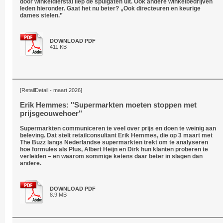
door winkeldiefstal liep de spuigaten uit. Ook andere winkelbedrijven
leden hieronder. Gaat het nu beter? „Ook directeuren en keurige
dames stelen.”
DOWNLOAD PDF
411 KB
[RetailDetail - maart 2026]
Erik Hemmes: "Supermarkten moeten stoppen met
prijsgeouwehoer"
Supermarkten communiceren te veel over prijs en doen te weinig aan
beleving. Dat stelt retailconsultant Erik Hemmes, die op 3 maart met
The Buzz langs Nederlandse supermarkten trekt om te analyseren
hoe formules als Plus, Albert Heijn en Dirk hun klanten proberen te
verleiden – en waarom sommige ketens daar beter in slagen dan
andere.
DOWNLOAD PDF
8.9 MB