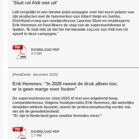
'Sluit rol Aldi niet uit'
Lidl vergelijkt in een nieuwe prijscampagne voor het eerst prijzen van
zijn producten met de huismerken van Albert Heijn en Jumbo.
Distrifood vroeg aan retailprofessor Laurens Sloot en retailexperts
Erik Hemmes en Paul Moers de stap van de supermarktketen te
duiden. 'Ik sluit niet uit dat het hernieuwde succes van Aldi een rol
speelt in deze campagne.'
DOWNLOAD PDF
4.3 MB
[RetailDetail - december 2025]
Erik Hemmes: “In 2026 neemt de druk alleen toe;
er is geen marge voor fouten”
De supermarktsector sloot 2025 af met een ongekend hoog
competitieniveau. Volgens foodspecialist Erik Hemmes, die wekelijks
tientallen winkels bezoekt, neemt de professionalisering verder toe,
net als de genadeloosheid:
“Er zijn in Nederland geen zwakke formules meer.”
DOWNLOAD PDF
1.7 MB